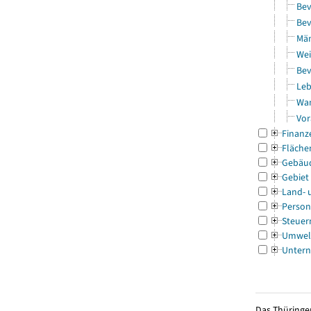
Bev
Bev
Män
Wei
Bev
Leb
Wa
Vor
Finanz
Fläche
Gebäu
Gebiet
Land- 
Person
Steuer
Umwel
Untern
Das Thüringer