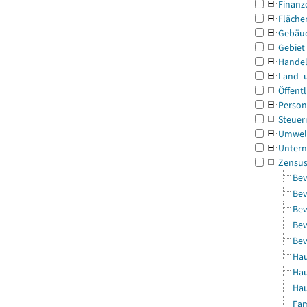
Finanz
Fläche
Gebäu
Gebiet
Handel
Land- 
Öffentl
Person
Steuer
Umwel
Untern
Zensu
Bev
Bev
Bev
Bev
Bev
Hau
Hau
Hau
Fam