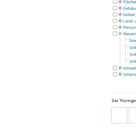
Fläche
Gebäu
Gebiet
Land- 
Person
Steuer
Gew
Unb
Unb
Unb
Umwel
Untern
Das Thüringer