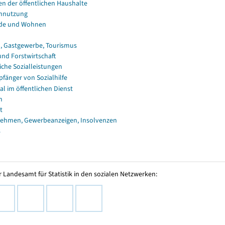
en der öffentlichen Haushalte
nnutzung
de und Wohnen
, Gastgewerbe, Tourismus
und Forstwirtschaft
iche Sozialleistungen
fänger von Sozialhilfe
al im öffentlichen Dienst
n
t
ehmen, Gewerbeanzeigen, Insolvenzen
s
 Landesamt für Statistik in den sozialen Netzwerken: