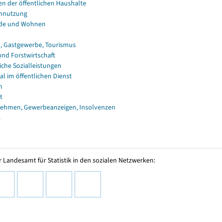
en der öffentlichen Haushalte
nnutzung
de und Wohnen
, Gastgewerbe, Tourismus
und Forstwirtschaft
iche Sozialleistungen
al im öffentlichen Dienst
n
t
ehmen, Gewerbeanzeigen, Insolvenzen
s
 Landesamt für Statistik in den sozialen Netzwerken: