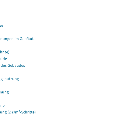
es
hnungen im Gebäude
hnte)
äude
 des Gebäudes
ngsnutzung
hnung
ume
g (2 €/m²-Schritte)