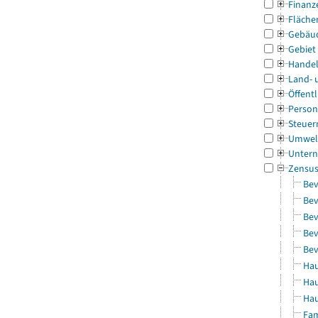
Finanz
Fläche
Gebäu
Gebiet
Handel
Land- 
Öffentl
Person
Steuer
Umwel
Untern
Zensu
Bev
Bev
Bev
Bev
Bev
Hau
Hau
Hau
Fam