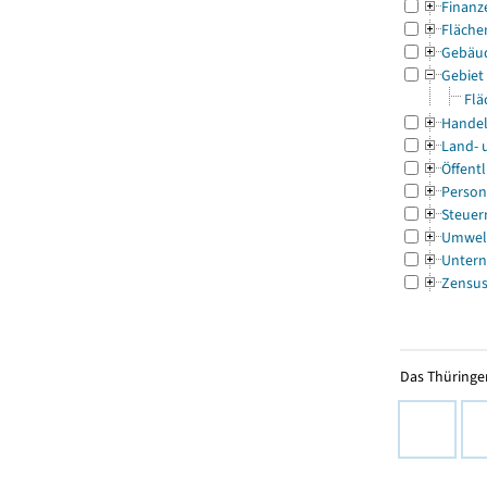
Finanz
Fläche
Gebäu
Gebiet
Flä
Handel
Land- 
Öffentl
Person
Steuer
Umwel
Untern
Zensu
Das Thüringer