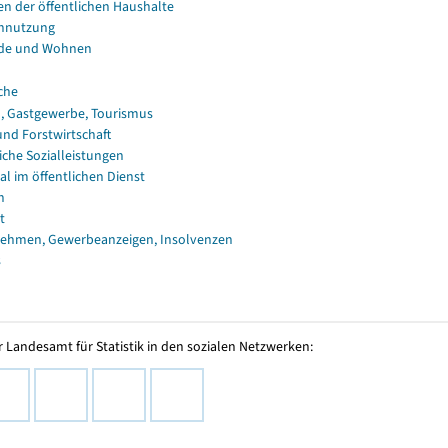
en der öffentlichen Haushalte
nnutzung
de und Wohnen
che
, Gastgewerbe, Tourismus
und Forstwirtschaft
iche Sozialleistungen
al im öffentlichen Dienst
n
t
ehmen, Gewerbeanzeigen, Insolvenzen
s
 Landesamt für Statistik in den sozialen Netzwerken: