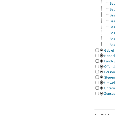
Bau
Bau
Bes
Bes
Bes
Bes
Bes
Bes
Gebiet
Handel
Land- 
Öffentl
Person
Steuer
Umwel
Untern
Zensu