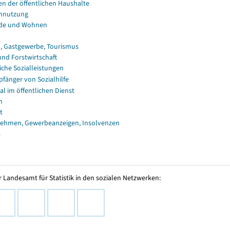
en der öffentlichen Haushalte
nnutzung
de und Wohnen
, Gastgewerbe, Tourismus
und Forstwirtschaft
iche Sozialleistungen
fänger von Sozialhilfe
al im öffentlichen Dienst
n
t
ehmen, Gewerbeanzeigen, Insolvenzen
s
 Landesamt für Statistik in den sozialen Netzwerken: