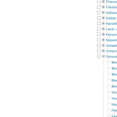
Finanz
Fläche
Gebäu
Gebiet
Handel
Land- 
Person
Steuer
Umwel
Untern
Zensu
Bev
Bev
Bev
Bev
Bev
Hau
Hau
Hau
Fam
Fam