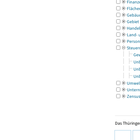
Finanz
Fläche
Gebäu
Gebiet
Handel
Land- 
Person
Steuer
Gew
Unb
Unb
Unb
Umwel
Untern
Zensu
Das Thüringer