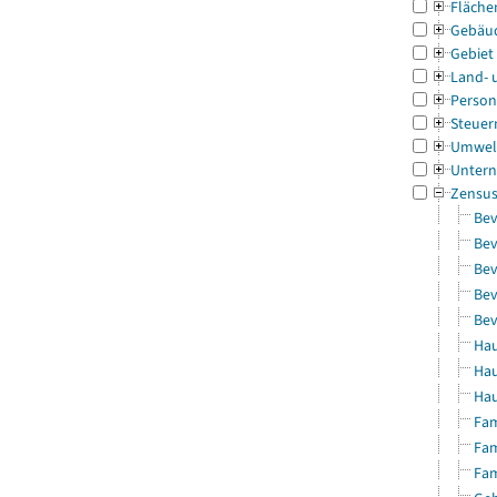
Fläche
Gebäu
Gebiet
Land- 
Person
Steuer
Umwel
Untern
Zensu
Bev
Bev
Bev
Bev
Bev
Hau
Hau
Hau
Fam
Fam
Fam