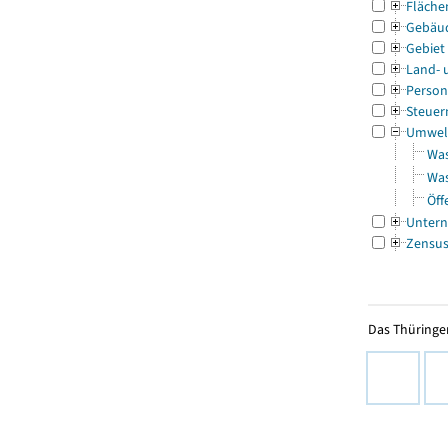
Fläche
Gebäu
Gebiet
Land- 
Person
Steuer
Umwel
Was
Was
Öff
Untern
Zensu
Das Thüringer