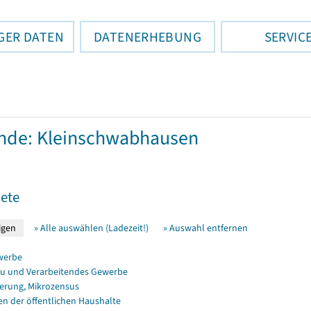
GER DATEN
DATENERHEBUNG
SERVIC
nde: Kleinschwabhausen
ete
» Alle auswählen (Ladezeit!)
» Auswahl entfernen
werbe
u und Verarbeitendes Gewerbe
erung, Mikrozensus
en der öffentlichen Haushalte