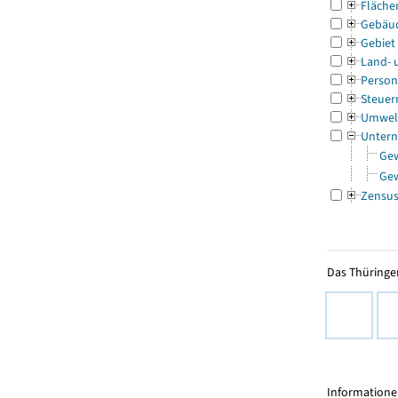
Fläche
Gebäu
Gebiet
Land- 
Person
Steuer
Umwel
Untern
Ge
Ge
Zensu
Das Thüringer
Informationen