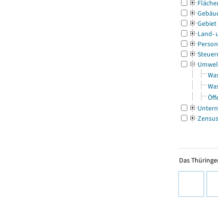
Fläche
Gebäu
Gebiet
Land- 
Person
Steuer
Umwel
Was
Was
Öff
Untern
Zensu
Das Thüringer