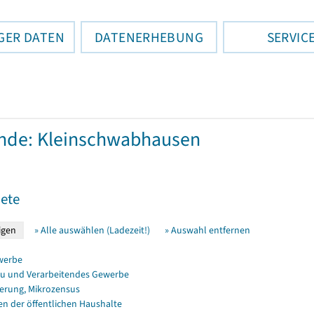
GER DATEN
DATENERHEBUNG
SERVIC
nde: Kleinschwabhausen
ete
» Alle auswählen (Ladezeit!)
» Auswahl entfernen
werbe
u und Verarbeitendes Gewerbe
erung, Mikrozensus
en der öffentlichen Haushalte