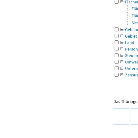
Fläche
Flä
Flä
Sie
Gebäu
Gebiet
Land- 
Person
Steuer
Umwel
Untern
Zensu
Das Thüringer