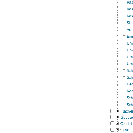
Kas
Kas
Ka
Ste
Aus
Ein
Uml
Uml
Uml
Uml
Sch
Sch
Heb
Rea
Sch
Sch
Fläche
Gebäu
Gebiet
Land- 