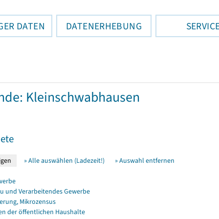
GER DATEN
DATENERHEBUNG
SERVIC
nde: Kleinschwabhausen
ete
» Alle auswählen (Ladezeit!)
» Auswahl entfernen
werbe
u und Verarbeitendes Gewerbe
erung, Mikrozensus
en der öffentlichen Haushalte