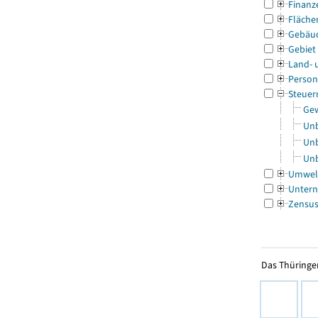
Finanz
Fläche
Gebäu
Gebiet
Land- 
Person
Steuer
Gew
Unb
Unb
Unb
Umwel
Untern
Zensu
Das Thüringer