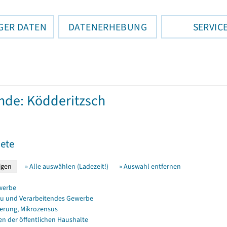
GER DATEN
DATENERHEBUNG
SERVIC
de: Ködderitzsch
ete
» Alle auswählen (Ladezeit!)
» Auswahl entfernen
werbe
u und Verarbeitendes Gewerbe
erung, Mikrozensus
en der öffentlichen Haushalte