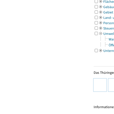
Fläche
Gebäu
Gebiet
Land- 
Person
Steuer
Umwel
Was
Öff
Untern
Das Thüringer
Informationen