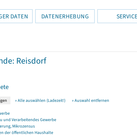
GER DATEN
DATENERHEBUNG
SERVIC
de: Reisdorf
ete
» Alle auswählen (Ladezeit!)
» Auswahl entfernen
werbe
u und Verarbeitendes Gewerbe
erung, Mikrozensus
en der öffentlichen Haushalte