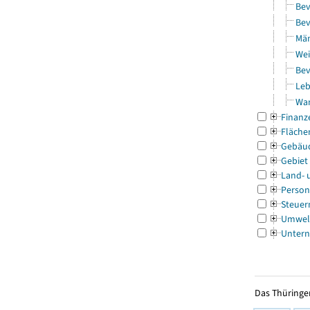
Bev
Bev
Män
Wei
Bev
Leb
Wa
Finanz
Fläche
Gebäu
Gebiet
Land- 
Person
Steuer
Umwel
Untern
Das Thüringer