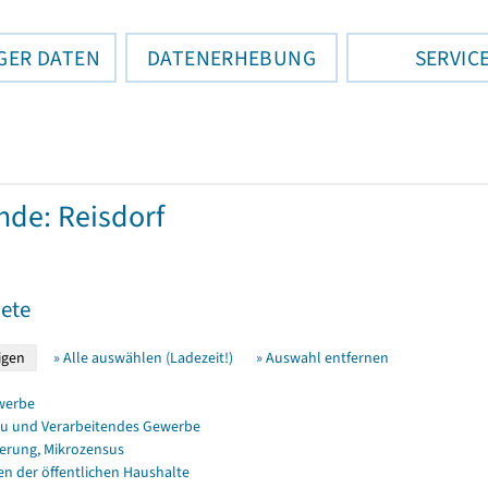
GER DATEN
DATENERHEBUNG
SERVIC
de: Reisdorf
ete
» Alle auswählen (Ladezeit!)
» Auswahl entfernen
werbe
u und Verarbeitendes Gewerbe
erung, Mikrozensus
en der öffentlichen Haushalte