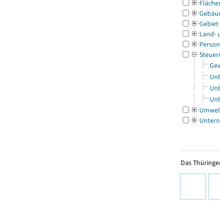
Fläche
Gebäu
Gebiet
Land- 
Person
Steuer
Gew
Unb
Unb
Unb
Umwel
Untern
Das Thüringer