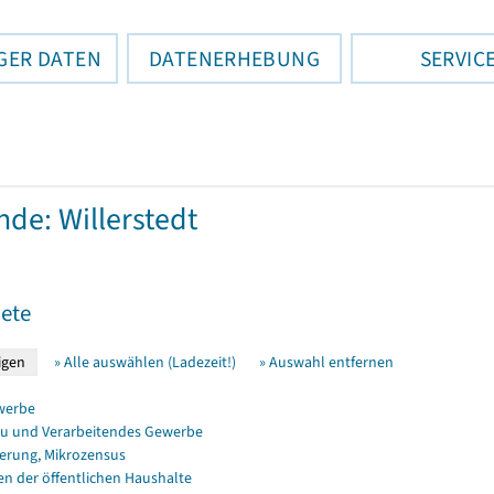
GER DATEN
DATENERHEBUNG
SERVIC
de: Willerstedt
ete
» Alle auswählen (Ladezeit!)
» Auswahl entfernen
werbe
u und Verarbeitendes Gewerbe
erung, Mikrozensus
en der öffentlichen Haushalte