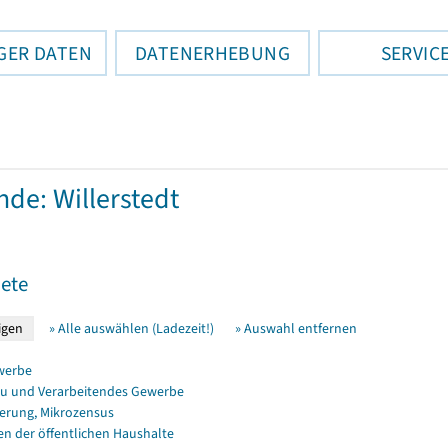
GER DATEN
DATENERHEBUNG
SERVIC
de: Willerstedt
ete
» Alle auswählen (Ladezeit!)
» Auswahl entfernen
werbe
u und Verarbeitendes Gewerbe
erung, Mikrozensus
en der öffentlichen Haushalte