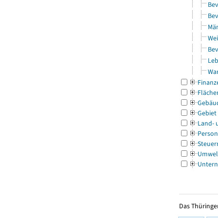
Bev
Bev
Män
Wei
Bev
Leb
Wa
Finanz
Fläche
Gebäu
Gebiet
Land- 
Person
Steuer
Umwel
Untern
Das Thüringer