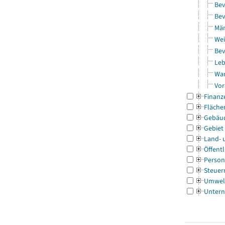
Bev
Bev
Män
Wei
Bev
Leb
Wa
Vor
Finanz
Fläche
Gebäu
Gebiet
Land- 
Öffentl
Person
Steuer
Umwel
Untern