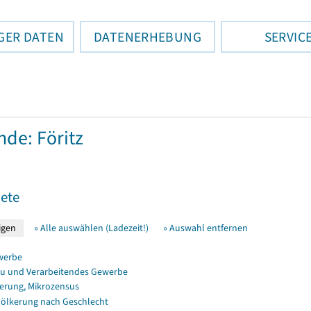
GER DATEN
DATENERHEBUNG
SERVIC
de: Föritz
ete
» Alle auswählen (Ladezeit!)
» Auswahl entfernen
werbe
u und Verarbeitendes Gewerbe
erung, Mikrozensus
ölkerung nach Geschlecht