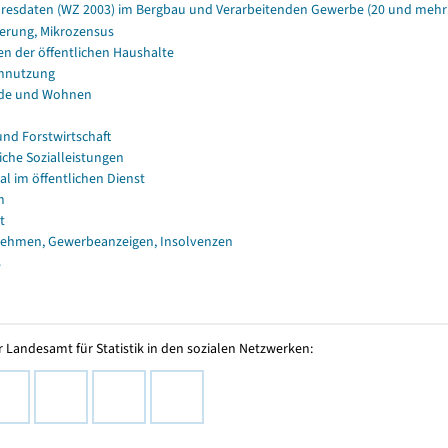
resdaten (WZ 2003) im Bergbau und Verarbeitenden Gewerbe (20 und mehr B
erung, Mikrozensus
en der öffentlichen Haushalte
nnutzung
de und Wohnen
und Forstwirtschaft
iche Sozialleistungen
al im öffentlichen Dienst
n
t
ehmen, Gewerbeanzeigen, Insolvenzen
s
 Landesamt für Statistik in den sozialen Netzwerken: