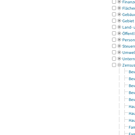
Finanz
Fläche
Gebäu
Gebiet
Land- 
Öffentl
Person
Steuer
Umwel
Untern
Zensu
Bev
Bev
Bev
Bev
Bev
Hau
Hau
Hau
Fam
Fam