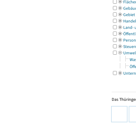
Fläche
Gebäu
Gebiet
Handel
Land- 
Öffentl
Person
Steuer
Umwel
Was
Öff
Untern
Das Thüringer