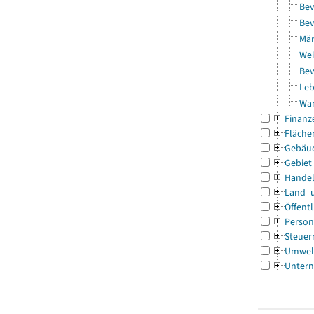
Bev
Bev
Män
Wei
Bev
Leb
Wa
Finanz
Fläche
Gebäu
Gebiet
Handel
Land- 
Öffentl
Person
Steuer
Umwel
Untern