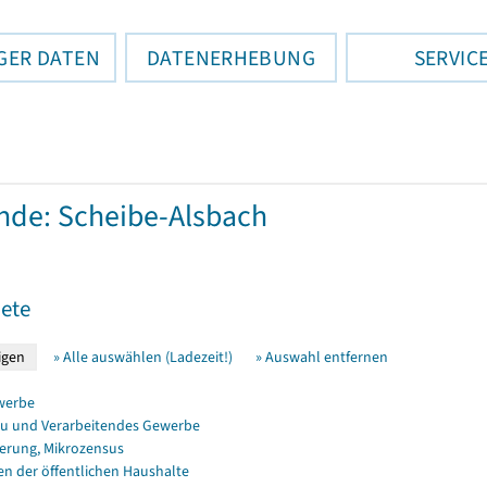
GER DATEN
DATENERHEBUNG
SERVIC
de: Scheibe-Alsbach
ete
» Alle auswählen (Ladezeit!)
» Auswahl entfernen
werbe
u und Verarbeitendes Gewerbe
erung, Mikrozensus
en der öffentlichen Haushalte