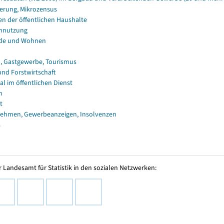
erung, Mikrozensus
en der öffentlichen Haushalte
nnutzung
de und Wohnen
, Gastgewerbe, Tourismus
und Forstwirtschaft
al im öffentlichen Dienst
n
t
ehmen, Gewerbeanzeigen, Insolvenzen
s
 Landesamt für Statistik in den sozialen Netzwerken: