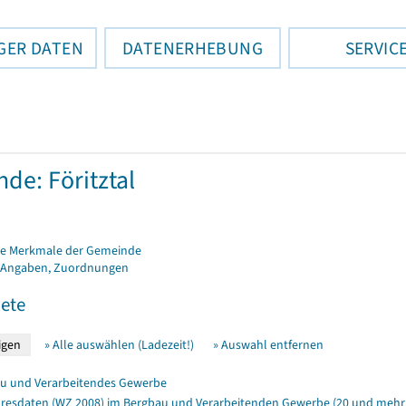
GER DATEN
DATENERHEBUNG
SERVIC
de: Föritztal
e Merkmale der Gemeinde
 Angaben, Zuordnungen
ete
» Alle auswählen (Ladezeit!)
» Auswahl entfernen
u und Verarbeitendes Gewerbe
resdaten (WZ 2008) im Bergbau und Verarbeitenden Gewerbe (20 und mehr 