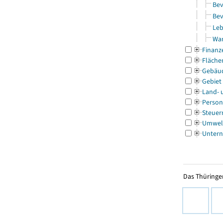
Bev
Bev
Leb
Wa
Finanz
Fläche
Gebäu
Gebiet
Land- 
Person
Steuer
Umwel
Untern
Das Thüringer