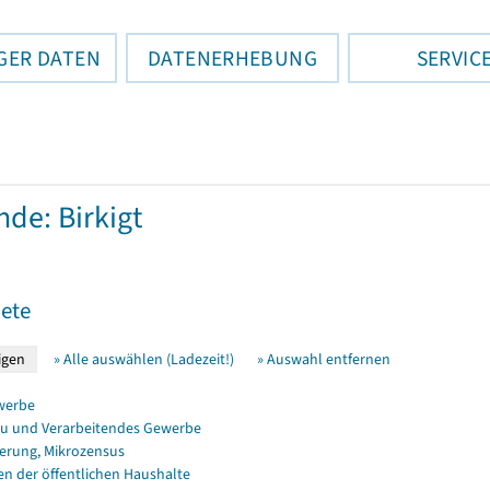
GER DATEN
DATENERHEBUNG
SERVIC
de: Birkigt
ete
» Alle auswählen (Ladezeit!)
» Auswahl entfernen
werbe
u und Verarbeitendes Gewerbe
erung, Mikrozensus
en der öffentlichen Haushalte