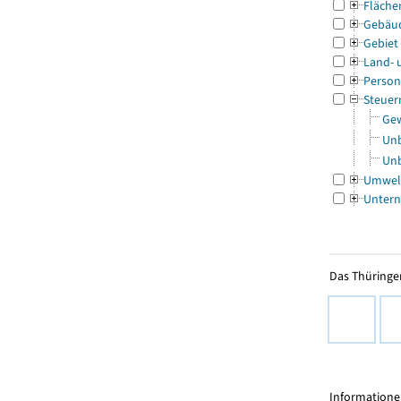
Fläche
Gebäu
Gebiet
Land- 
Person
Steuer
Gew
Unb
Unb
Umwel
Untern
Das Thüringer
Informationen