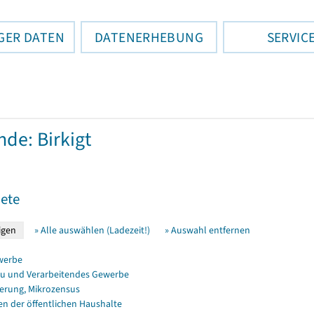
GER DATEN
DATENERHEBUNG
SERVIC
de: Birkigt
ete
» Alle auswählen (Ladezeit!)
» Auswahl entfernen
werbe
u und Verarbeitendes Gewerbe
erung, Mikrozensus
en der öffentlichen Haushalte