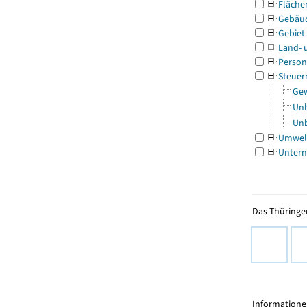
Fläche
Gebäu
Gebiet
Land- 
Person
Steuer
Gew
Unb
Unb
Umwel
Untern
Das Thüringer
Informationen