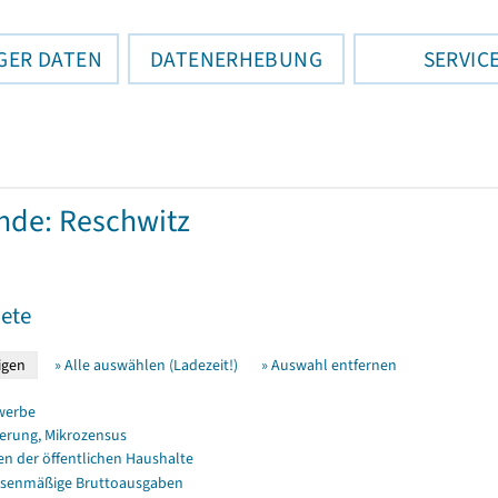
GER DATEN
DATENERHEBUNG
SERVIC
de: Reschwitz
ete
» Alle auswählen (Ladezeit!)
» Auswahl entfernen
werbe
erung, Mikrozensus
en der öffentlichen Haushalte
senmäßige Bruttoausgaben