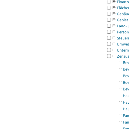
Finanz
Fläche
Gebäu
Gebiet
Land- 
Person
Steuer
Umwel
Untern
Zensu
Bev
Bev
Bev
Bev
Bev
Hau
Hau
Hau
Fam
Fam
Fam