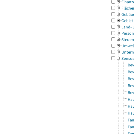
Finanz
Fläche
Gebäu
Gebiet
Land- 
Person
Steuer
Umwel
Untern
Zensu
Bev
Bev
Bev
Bev
Bev
Hau
Hau
Hau
Fam
Fam
Fam