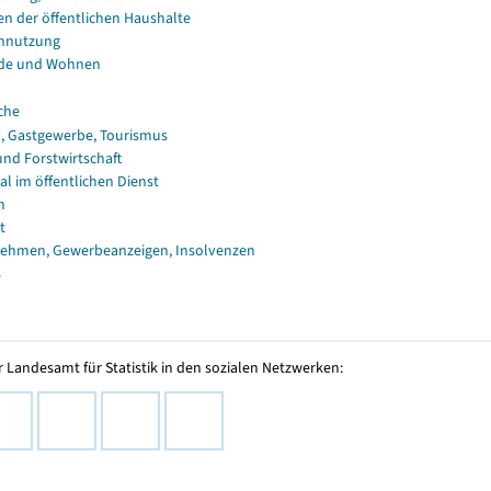
en der öffentlichen Haushalte
nnutzung
de und Wohnen
che
, Gastgewerbe, Tourismus
und Forstwirtschaft
al im öffentlichen Dienst
n
t
ehmen, Gewerbeanzeigen, Insolvenzen
s
 Landesamt für Statistik in den sozialen Netzwerken: