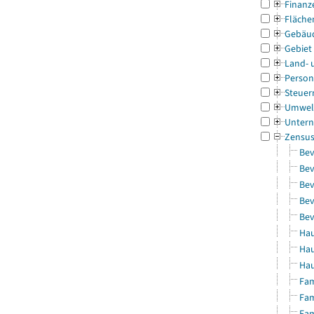
Finanz
Fläche
Gebäu
Gebiet
Land- 
Person
Steuer
Umwel
Untern
Zensu
Bev
Bev
Bev
Bev
Bev
Hau
Hau
Hau
Fam
Fam
Fam