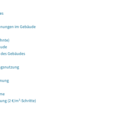
es
hnungen im Gebäude
hnte)
äude
 des Gebäudes
ngsnutzung
hnung
ume
g (2 €/m²-Schritte)