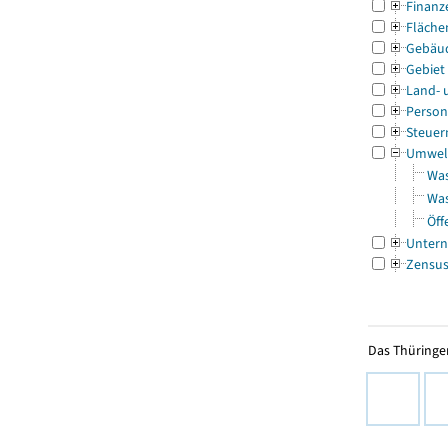
Finanz
Fläche
Gebäu
Gebiet
Land- 
Person
Steuer
Umwel
Was
Was
Öff
Untern
Zensu
Das Thüringer