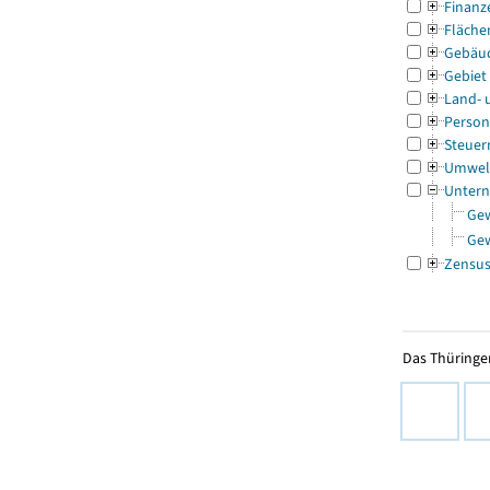
Finanz
Fläche
Gebäu
Gebiet
Land- 
Person
Steuer
Umwel
Untern
Ge
Ge
Zensu
Das Thüringer