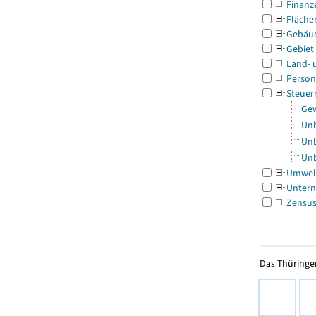
Finanz
Fläche
Gebäu
Gebiet
Land- 
Person
Steuer
Gew
Unb
Unb
Unb
Umwel
Untern
Zensu
Das Thüringer