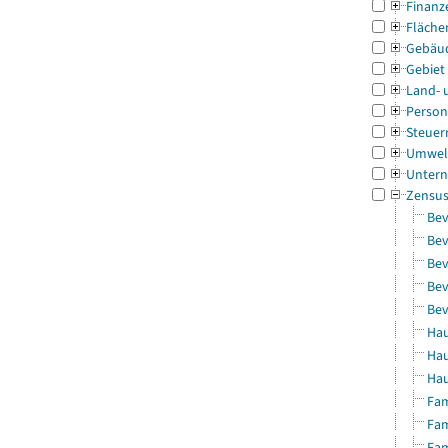
Finanz
Fläche
Gebäu
Gebiet
Land- 
Person
Steuer
Umwel
Untern
Zensu
Bev
Bev
Bev
Bev
Bev
Hau
Hau
Hau
Fam
Fam
Fam