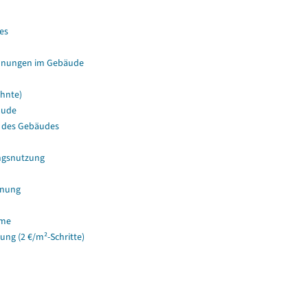
es
hnungen im Gebäude
hnte)
äude
 des Gebäudes
ngsnutzung
hnung
ume
g (2 €/m²-Schritte)