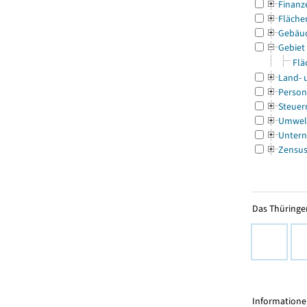
Finanz
Fläche
Gebäu
Gebiet
Flä
Land- 
Person
Steuer
Umwel
Untern
Zensu
Das Thüringer
Informationen