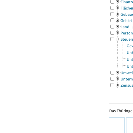
Finanz
Fläche
Gebäu
Gebiet
Land- 
Person
Steuer
Gew
Unb
Unb
Unb
Umwel
Untern
Zensu
Das Thüringer