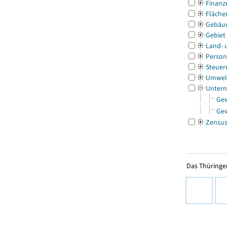
Finanz
Fläche
Gebäu
Gebiet
Land- 
Person
Steuer
Umwel
Untern
Ge
Ge
Zensu
Das Thüringer